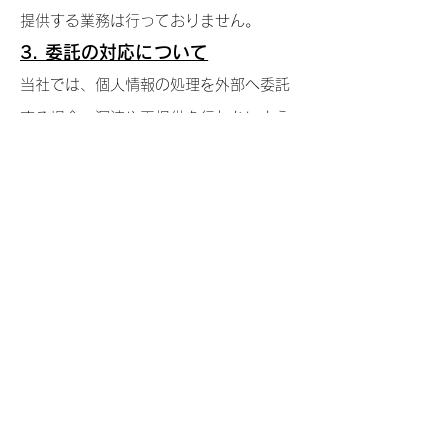
提供する業務は行っておりません。
3. 委託の対応について
当社では、個人情報の処理を外部へ委託
する場合、漏洩や再提供を行わないよう
契約によ
り義務づけ、適切な管理を実施
します。
委託元よりお預かりした個人情
報は、厳正なる管理を行い、契約の範囲
内で利用します。
4. 緊急時の対応について
当社では、万が一、個人情報に関わる事
故が発生した場合には、速やかにご報告
を行うとともに被害の拡大を防止する措
置を速やかに講じたうえ、事故の原因を
分析し、再発防止する措置を講じます。