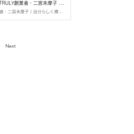
「女性は我慢しなくちゃいけない」 という価値観を変える挑戦！ 株式会社TRULY創業者・二宮未摩子 | 自分らしく輝く女性のためのライフスタイルメディアlumily(ルミリー)
「女性は我慢しなくちゃいけない」 という価値観を変える挑戦！ 株式会社TRULY創業者・二宮未摩子 | 自分らしく輝く女性のためのライフスタイルメディアlumily
Next