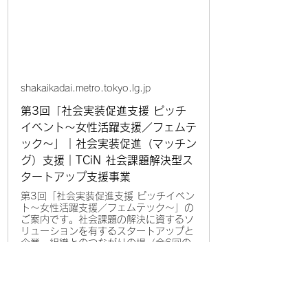
shakaikadai.metro.tokyo.lg.jp
第3回「社会実装促進支援 ピッチ
イベント～女性活躍支援／フェムテ
ック～」｜社会実装促進（マッチン
グ）支援｜TCiN 社会課題解決型ス
タートアップ支援事業
第3回「社会実装促進支援 ピッチイベン
ト～女性活躍支援／フェムテック～」の
ご案内です。社会課題の解決に資するソ
リューションを有するスタートアップと
企業・組織とのつながりの場（全6回の
ピッチ会や個別のネットワーキング）を
提供することで協業機会を創出し、フォ
ローアップします。