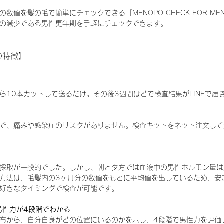
数値を髪の毛で簡単にチェックできる「MENOPO CHECK FOR M
の減少である男性更年期を手軽にチェックできます。
Nの特徴】
ら10本カットして送るだけ。その後3週間ほどで検査結果がLINEで届
で、痛みや感染症のリスクがありません。検査キットをネット注文して
採取が一般的でした。しかし、朝と夕方では血液中の男性ホルモン量は
方法は、毛髪内の3ヶ月分の数値をもとに平均値を出しているため、安
好きなタイミングで検査が可能です。
男性力が4段階でわかる
布から、自分自身がどの位置にいるのかを示し、4段階で男性力を評価