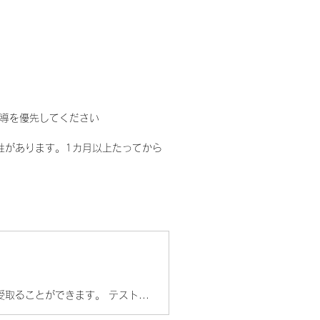
導を優先してください
性があります。1カ月以上たってから
髪の毛に含まれるテストステロンの量から 現状の男性力レベルを評価し結果をLINEで 受取ることができます。 テストステロン減少の要因は加齢やストレスが 影響すると言われていますが、生活習慣の改善で 増やせる可能性もあるのです。 まずは現状を把握し、あなたにあった解決策を 見つけて下さい。