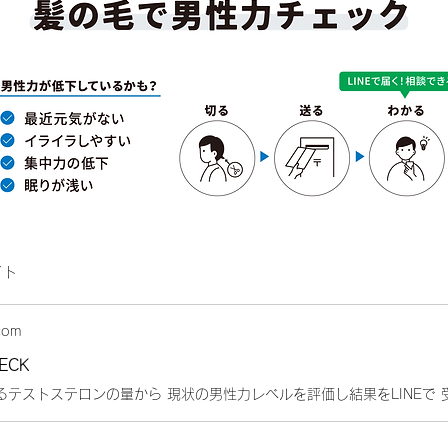
イト
com
ECK