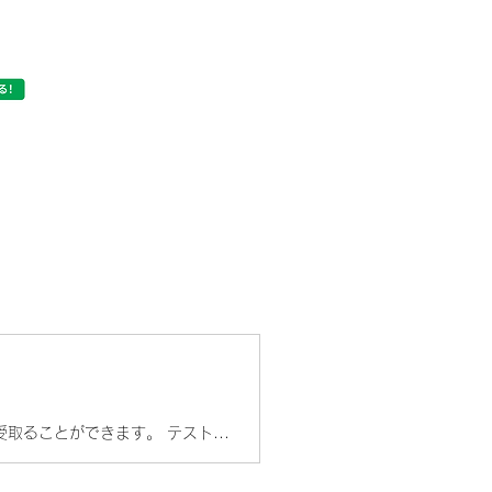
髪の毛に含まれるテストステロンの量から 現状の男性力レベルを評価し結果をLINEで 受取ることができます。 テストステロン減少の要因は加齢やストレスが 影響すると言われていますが、生活習慣の改善で 増やせる可能性もあるのです。 まずは現状を把握し、あなたにあった解決策を 見つけて下さい。