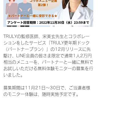
TRULYの監修医師、宋美玄先生とコラボレー
ションをしたサービス「TRULY更年期ドック
（パートナープラン）」の12月リリースに先
駆け、LINE会員の皆さま限定で通常1人2万円
相当のメニューを、パートナーと一緒に無料で
お試しいただける無料体験モニターの募集を行
いました。
募集期間は11月21日～30日で、
ご当選者様
のモニター体験は、随時実施予定です。
※無料体験モニターの募集は現在終了しており
ます。
皆様のたくさんのご応募、ありがとうございま
した。
Previous
Next