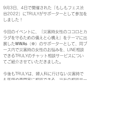
9月3日、4日で開催された「もしもフェス渋
谷2022」にTRULYがサポーターとして参加を
しました！
今回のイベントに、「災害時女性のココロとカ
ラダを守るための備えと心構え」をテーマに出
展した
WWAs
（※）のサポーターとして、同ブ
ース内で災害時の女性のお悩みを、LINE相談
できるTRULYのチャット相談サービスについ
てご紹介させていただきました。
今後もTRULYは、婦人科に行けない災害時で
も医師や専門家に相談できる、当社の相談サー
ビスで、WWAsをサポートして参ります。
(※) 
https://womens-wellness-action.com/
Previous
Next