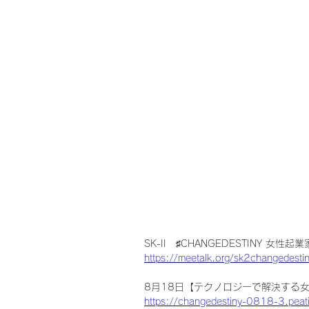
SK-II　♯CHANGEDESTINY 女性
https://meetalk.org/sk2changedesti
8月18日【テクノロジーで解決する女性
https://changedestiny-0818-3.peat