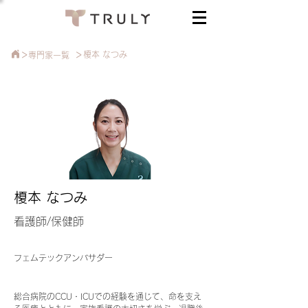
>
>
榎本 なつみ
​専門家一覧
榎本 なつみ
看護師/保健師
フェムテックアンバサダー
総合病院のCCU・ICUでの経験を通じて、命を支え