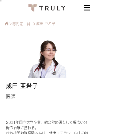
>
>
成田 亜希子
​専門家一覧
成田 亜希子
医師
2021年国立大学卒業。総合診療医として幅広い分
野の治療に携わる。
行政機関勤務経験もあり、健康リテラシー向上の施