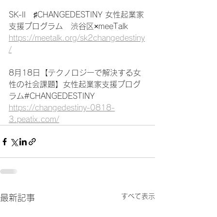
SK-II　♯CHANGEDESTINY 女性起業家
支援プログラム　渋谷区×meeTalk
https://meetalk.org/sk2changedestiny
/
8月18日【テクノロジーで解決する女
性の社会課題】女性起業家支援プログ
ラム#CHANGEDESTINY
https://changedestiny-0818-
3.peatix.com/
すべて表示
最新記事