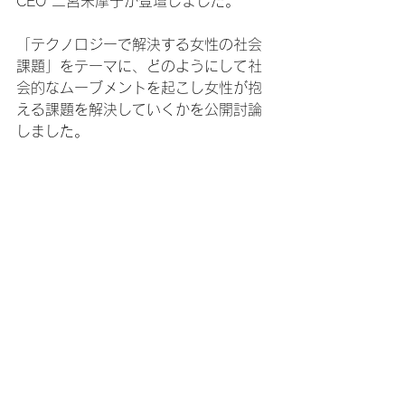
CEO 二宮未摩子が登壇しました。
「テクノロジーで解決する女性の社会
課題」をテーマに、どのようにして社
会的なムーブメントを起こし女性が抱
える課題を解決していくかを公開討論
しました。